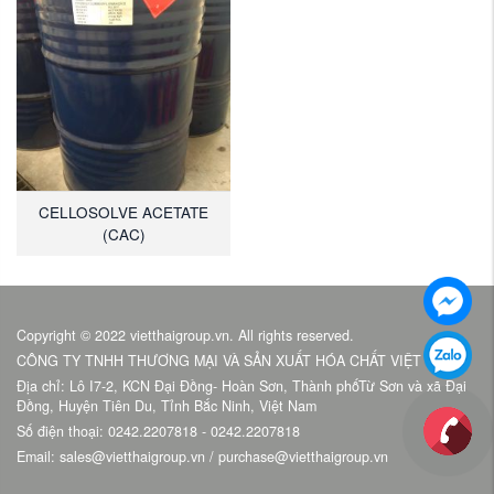
CELLOSOLVE ACETATE
(CAC)
Copyright © 2022 vietthaigroup.vn. All rights reserved.
CÔNG TY TNHH THƯƠNG MẠI VÀ SẢN XUẤT HÓA CHẤT VIỆT THÁI
Địa chỉ: Lô I7-2, KCN Đại Đồng- Hoàn Sơn, Thành phốTừ Sơn và xã Đại
Đồng, Huyện Tiên Du, Tỉnh Bắc Ninh, Việt Nam
Số điện thoại: 0242.2207818 - 0242.2207818
Email: sales@vietthaigroup.vn / purchase@vietthaigroup.vn