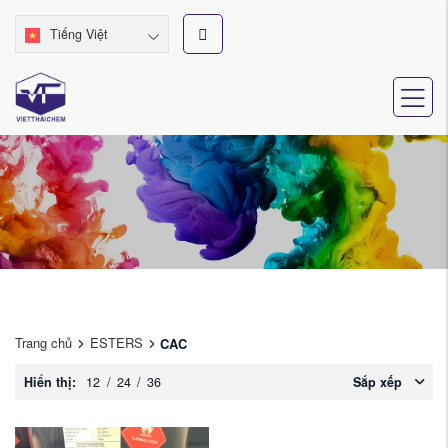
Tiếng Việt
Trang chủ
ESTERS
CAC
Hiển thị:
12
/
24
/
36
Sắp xếp