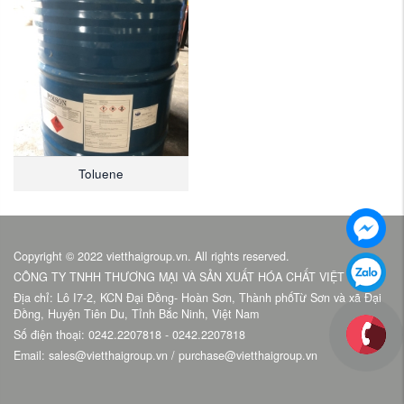
Toluene
Copyright © 2022 vietthaigroup.vn. All rights reserved.
CÔNG TY TNHH THƯƠNG MẠI VÀ SẢN XUẤT HÓA CHẤT VIỆT THÁI
Địa chỉ: Lô I7-2, KCN Đại Đồng- Hoàn Sơn, Thành phốTừ Sơn và xã Đại
Đồng, Huyện Tiên Du, Tỉnh Bắc Ninh, Việt Nam
Số điện thoại: 0242.2207818 - 0242.2207818
Email: sales@vietthaigroup.vn / purchase@vietthaigroup.vn