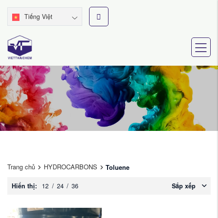
Tiếng Việt
Trang chủ
HYDROCARBONS
Toluene
Hiển thị:
12
/
24
/
36
Sắp xếp