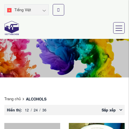
Tiếng Việt
Trang chủ
ALCOHOLS
Hiển thị:
12
/
24
/
36
Sắp xếp