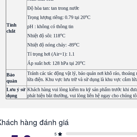
Đ
ộ
hòa tan: tan trong n
ước
o
Tr
ọ
ng l
ượ
ng riêng: 0.79 t
ạ
i 20
C
Tính
pH : không có thông tin
ch
ấ
t
o
Nhi
ệ
t
đ
ộ
sôi: 118
C
o
Nhi
ệ
t
đ
ộ
nóng ch
ả
y: -89
C
T
ỉ
tr
ọ
ng h
ơ
i (Air=1): 1.1
o
Áp su
ấ
t h
ơ
i: 128 hPa t
ạ
i 20
C
Tránh các tác đ
ộ
ng v
ậ
t lý, b
ả
o qu
ả
n n
ơ
i khô ráo, thoáng 
B
ả
o
l
ử
a
đ
i
ệ
n. Khu v
ự
c l
ư
u tr
ữ
và s
ử
d
ụ
ng là khu v
ự
c c
ấ
m l
ử
qu
ả
n
L
ư
u ý s
ử
Khách hàng vui lòng ki
ể
m tra k
ỹ
s
ả
n ph
ẩ
m tr
ướ
c khi
đ
ư
d
ụ
ng
phát hi
ệ
n b
ấ
t th
ườ
ng, vui lòng liên h
ệ
ngay cho chúng tô
Khách hàng đánh giá
5