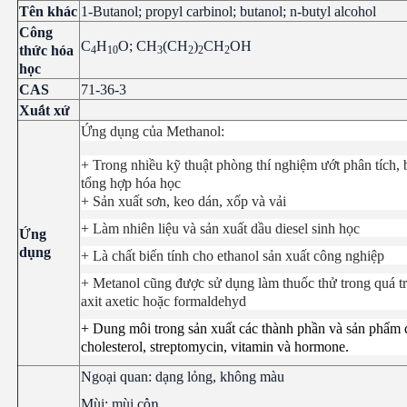
Tên khác
1-Butanol; propyl carbinol; butanol; n-butyl alcohol
Công
C
H
­O; CH
­(CH
­)
­CH­­
OH
th
ứ
c hóa
­4­
­10
­3
­2
­2
­2
h
ọ
c
CAS
71-36-3
Xu
ấ
t x
ứ
Ứng dụng của Methanol:
+ Trong nhiều kỹ thuật phòng thí nghiệm ướt phân tích,
tổng hợp hóa học
+ Sản xuất sơn, keo dán, xốp và vải
+ Làm nhiên liệu và sản xuất dầu diesel sinh học
Ứ
ng
d
ụ
ng
+ Là chất biến tính cho ethanol sản xuất công nghiệp
+ Metanol cũng được sử dụng làm thuốc thử trong quá tr
axit axetic hoặc formaldehyd
+ Dung môi trong sản xuất các thành phần và sản phẩm
cholesterol, streptomycin, vitamin và hormone.
Ngo
ạ
i quan: d
ạ
ng l
ỏ
ng, không màu
Mùi: mùi c
ồn