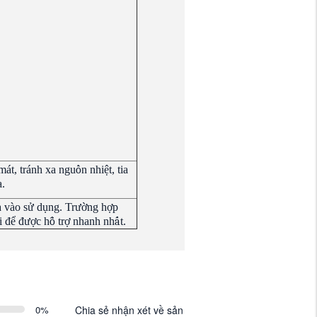
mát, tránh xa ngu
ồ
n nhi
ệ
t, tia
a.
a vào s
ử
d
ụ
ng. Tr
ườ
ng h
ợ
p
i đ
ể
đ
ượ
c h
ỗ
tr
ợ
nhanh nh
ấ
t.
0
%
Chia sẻ nhận xét về sản