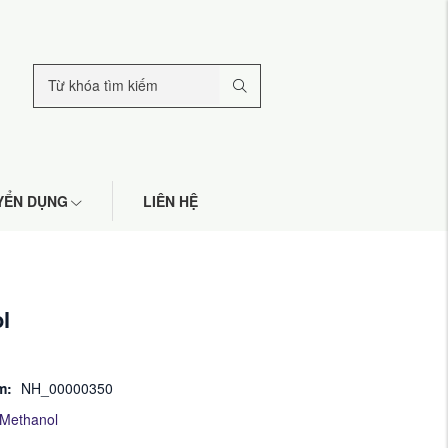
YỂN DỤNG
LIÊN HỆ
l
m:
NH_00000350
Methanol