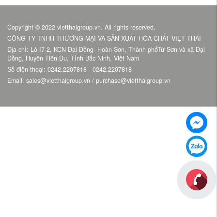
Copyright © 2022 vietthaigroup.vn. All rights reserved.
CÔNG TY TNHH THƯƠNG MẠI VÀ SẢN XUẤT HÓA CHẤT VIỆT THÁI
Địa chỉ: Lô I7-2, KCN Đại Đồng- Hoàn Sơn, Thành phốTừ Sơn và xã Đại
Đồng, Huyện Tiên Du, Tỉnh Bắc Ninh, Việt Nam
Số điện thoại: 0242.2207818 - 0242.2207818
Email: sales@vietthaigroup.vn / purchase@vietthaigroup.vn