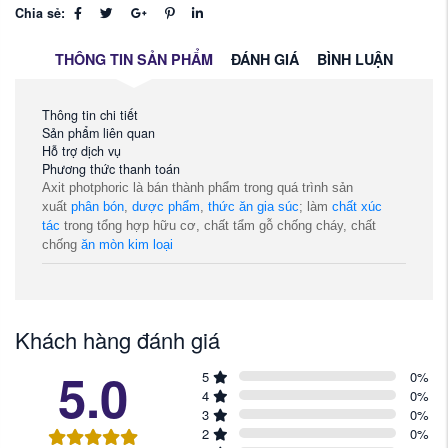
Chia sẻ:
THÔNG TIN SẢN PHẨM
ĐÁNH GIÁ
BÌNH LUẬN
Thông tin chi tiết
Sản phẩm liên quan
Hỗ trợ dịch vụ
Phương thức thanh toán
Axit photphoric là bán thành phẩm trong quá trình sản
xuất
phân bón
,
dược phẩm
,
thức ăn gia súc
; làm
chất xúc
tác
trong tổng hợp hữu cơ, chất tẩm gỗ chống cháy, chất
chống
ăn mòn
kim loại
Khách hàng đánh giá
5.0
5
0
%
4
0
%
3
0
%
2
0
%