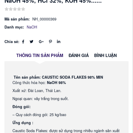
NaOH 45%, HCl 32%, KOH 45%......
Mã sản phẩm:
NH_00000369
Danh mục:
NaOH
Chia sẻ:
THÔNG TIN SẢN PHẨM
ĐÁNH GIÁ
BÌNH LUẬN
Tên sản phẩm: CAUSTIC SODA FLAKES 98% MIN
Công thức hóa học:
NaOH 98%
Xuất xứ: Đài Loan, Thái Lan.
Ngoại quan: vảy trắng trong suốt.
Đóng gói:
– Quy cách đóng gói: 25 kg/bao
Ứng dụng :
Caustic Soda Flakes: được sử dụng trong nhiều ngành sản xuất