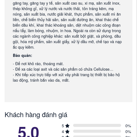
găng tay, găng tay y tế, sản xuất cao su, xi mạ, sản xuất inox,
thép không gỉ, xử lý nước và nước thải, tôn tráng kẽm, mạ
nóng, sản xuất bia, nước giải khát, thực phẩm, sản xuất mì ăn
liền, chế biến thủy hải sản, sản xuất đường ăn, khai thác chế
biến dầu khí, khai thác khoáng sản, dệt nhuộm các công đoạn
nấu tẩy, làm bóng, nhuộm, in hoa. Ngoài ra còn sử dụng trong
các ngành công nghiệp khác: sản xuất bột giặt, xà phòng, dầu
gội, hóa mỹ phẩm, sản xuất giấy, xử lý dầu mỡ, chế tạo và nạp
ắc quy kiềm.
Bảo quản:
- Để nơi khô ráo, thoáng mát.
- Để xa các loại axit và các sản phẩm có chứa Cellulose…
- Khi tiếp xúc trực tiếp với xút vảy phải trang bị thiết bị bảo hộ
lao động, tránh bắn vào da, mắt.
Khách hàng đánh giá
5.0
5
0
%
4
0
%